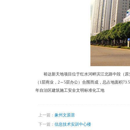
裕达新天地项目位于红水河畔滨江北路中段（原党校
（1层商业，2～5层办公）合围而成，
总占地面积
73
年自治区建筑施工安全文明标准化工地
上一篇：
象州文源居
下一篇：
信息技术实训中心楼