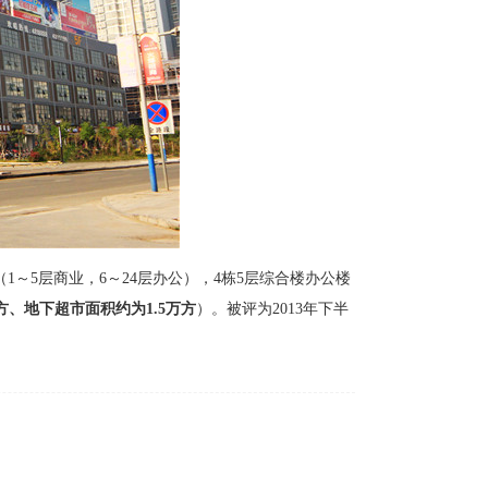
1～5层商业，6～24层办公），4栋5层综合楼办公楼
万方、地下超市面积约为1.5万方
）。
被评为
2013
年下半