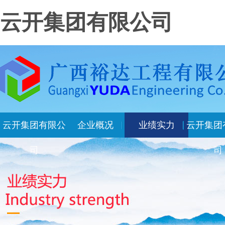
云开集团有限公司
云开集团有限公
企业概况
业绩实力
云开集团
司
司