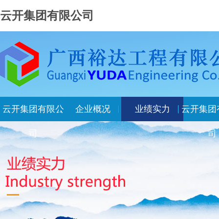
云开集团有限公司
云开集团有限公
企业概况
业绩实力
云开集团
司
司