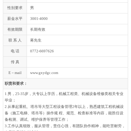
性别要求
男
薪金水平
3001-4000
有效期限
长期有效
联 系 人
蒋先生
电 话
0772-6697626
传 真
E－mail
www.gxydgc.com
职责和要求：
1.男，25-35岁，大专以上学历，机械工程类、机械设备维修类相关专业
毕业；
2.从事起重机、塔吊等大型工程设备管理2年以上，熟悉建筑工程机械设
备（施工电梯、塔吊等）操作规 程、规范、检查标准等内容，能胜任设
备检测、调试、维护保养等管理工作；
3.工作认真细致，服从管理，责任心强，有团队协作精神，能吃苦耐劳，