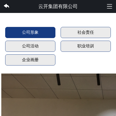
云开集团有限公司
云开集团有限公司
公司形象
社会责任
公司活动
职业培训
企业画册