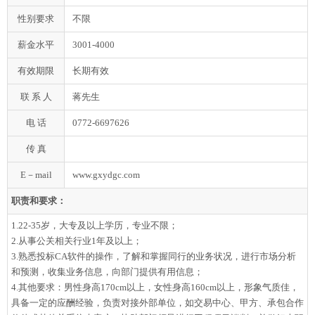
性别要求
不限
薪金水平
3001-4000
有效期限
长期有效
联 系 人
蒋先生
电 话
0772-6697626
传 真
E－mail
www.gxydgc.com
职责和要求：
1.22-35岁，大专及以上学历，专业不限；
2.从事公关相关行业1年及以上；
3.熟悉投标CA软件的操作，了解和掌握同行的业务状况，进行市场分析
和预测，收集业务信息，向部门提供有用信息；
4.其他要求：男性身高170cm以上，女性身高160cm以上，形象气质佳，
具备一定的应酬经验，负责对接外部单位，如交易中心、甲方、承包合作