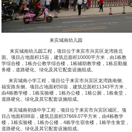
来宾城南幼儿园
来宾城南幼儿园工程，项目位于来宾市兴宾区龙湾路北
面。
项目占地面积15亩，
建筑总面积10000平方米，
由1栋
教
学综合楼
，
1栋
办公教学综合
楼
，1栋
辅助教学楼
，1栋
后勤服
务楼
，道路硬化、绿化及其它配套设施组成
。
来宾城南小学工程，项目位于来宾市兴宾区龙湾路南侧、
福安路东侧。
项目占地面积50亩，
建筑总面积11343平方米，
由4栋
教学楼
，1栋
实验楼
，1栋
办公楼
，1栋
公厕
，1栋
食堂
，
道路硬化、绿化及其它配套设施组成
。
来宾城南初级中学工程，项目位于来宾市兴宾区城区
。
项
目占地面积88亩，建筑总面积37669.07平方米，由4栋教学
楼，1栋实验楼，1栋办公楼，4栋学生宿舍楼
，1栋学生
食堂，
道路硬化、绿化及其它配套设施组成。