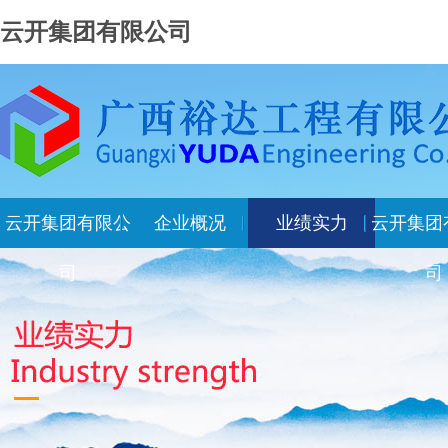
云开集团有限公司
云开集团有限公
企业概况
业绩实力
云开集团
司
司