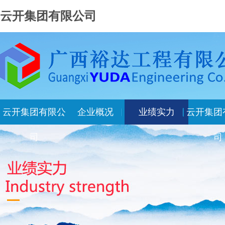
云开集团有限公司
云开集团有限公
企业概况
业绩实力
云开集团
司
司