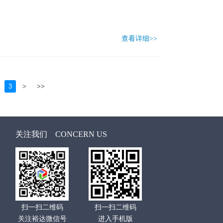
查看详细>>
3
>
>>
关注我们
CONCERN US
扫一扫二维码
扫一扫二维码
关注裕达微信号
进入手机版