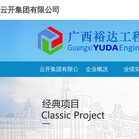
云开集团有限公司
云开集团有限公
企业概况
业绩
司