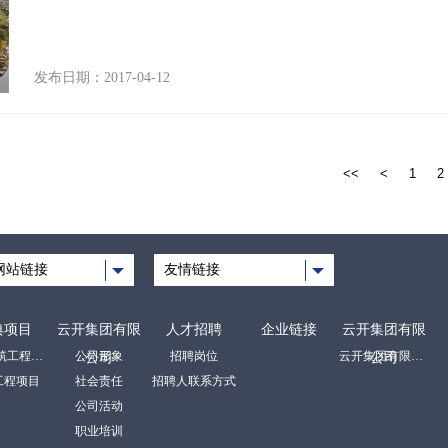
发布日期：
2017-04-12
<<
<
1
2
网站链接
友情链接
典项目
云开集团有限
人才招聘
企业链接
云开集团有限
房屋建筑工程项目
公司形象
招聘岗位
云开集团有限公司
公司
公司
工程项目
社会责任
招聘人联系方式
公司活动
职业培训