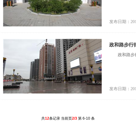
发布日期：
20
政和路步行
政和路步
发布日期：
20
共
12
条记录 当前页
2/3
第 6-10 条