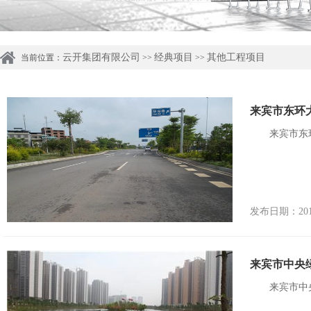
云开集团有限公司
经典项目
其他工程项目
当前位置：
>>
>>
来宾市东环
来宾市东
发布日期：
20
来宾市中央
来宾市中