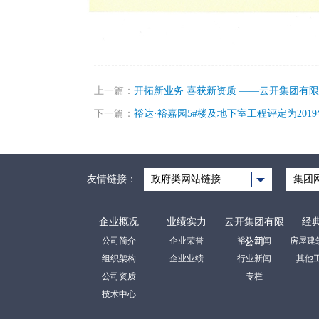
上一篇：
开拓新业务 喜获新资质 ——云开集团有
下一篇：
裕达·裕嘉园5#楼及地下室工程评定为20
友情链接：
政府类网站链接
集团
企业概况
业绩实力
云开集团有限
经
公司简介
企业荣誉
裕达新闻
公司
组织架构
企业业绩
行业新闻
其他
公司资质
专栏
技术中心