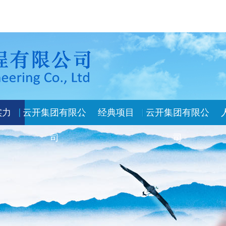
实力
云开集团有限公
经典项目
云开集团有限公
司
司