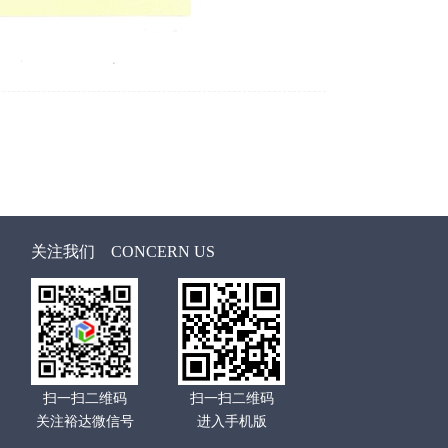
关注我们
CONCERN US
扫一扫二维码
扫一扫二维码
关注裕达微信号
进入手机版