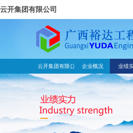
云开集团有限公司
云开集团有限公
企业概况
业绩
司