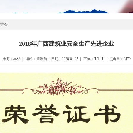
荣誉
2018年广西建筑业安全生产先进企业
T
T
来源：本站 | 编辑：管理员 | 日期：2020-04-27 | 字体：
T
| 点击量：6579