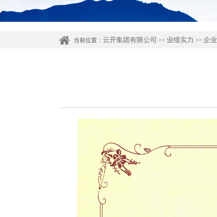
云开集团有限公司
业绩实力
企业
当前位置：
>>
>>