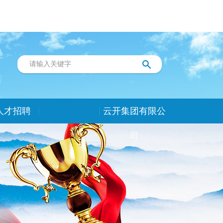
人才招聘
云开集团有限公
司