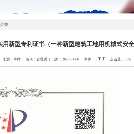
荣誉
9年实用新型专利证书（一种新型建筑工地用机械式安全
T
T
来源：本站 | 编辑：管理员 | 日期：2020-01-06 | 字体：
T
| 点击量：5151