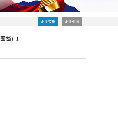
企业荣誉
企业业绩
围挡）1