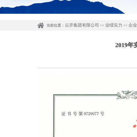
云开集团有限公司
业绩实力
企业
当前位置：
>>
>>
201