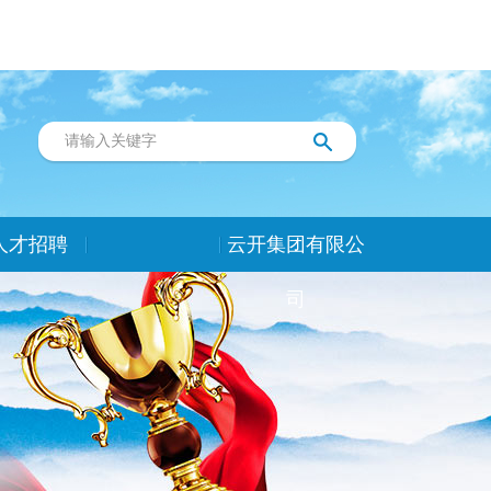
人才招聘
云开集团有限公
司