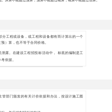
础。决算不能超过预算，预算不能超过概算，概算不能超过估算。
部分工程或设备，或工程和设备都有而计算出的一个
（预）算，也不等于合同价格。
员泄露。在建设工程招投标活动中， 标底的编制是工
参考依据。
主管部门颁发的有关计价依据和办法，按设计施工图