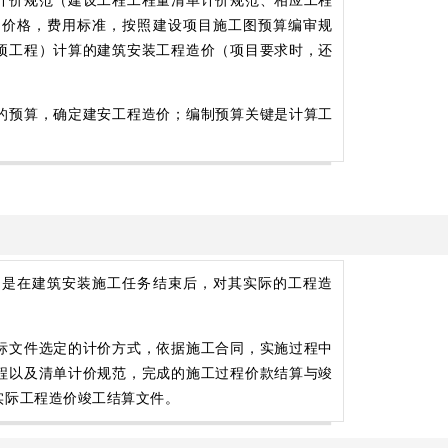
计价规范（建设工程工程量清单计价规范、相应工程
场价格，费用标准，按照建设项目施工图预算编审规
项工程）计算的建筑安装工程造价（项目要求时，还
的预算，确定建安工程造价；编制预算关键是计算工
，
是在建筑安装施工任务结束后，对其实际的工程造
标文件选定的计价方式，依据施工合同，实施过程中
程以及清单计价规范，完成的施工过程价款结算与竣
实际工程造价竣工结算文件。