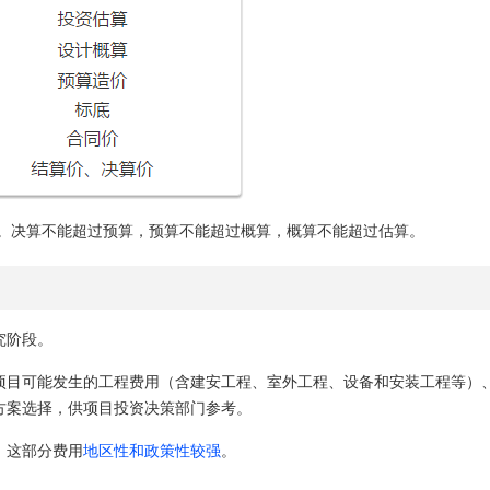
。决算不能超过预算，预算不能超过概算，概算不能超过估算。
究阶段。
项目可能发生的工程费用（含建安工程、室外工程、设备和安装工程等）
方案选择，供项目投资决策部门参考。
，这部分费用
地区性和政策性较强
。