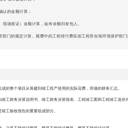
料确认的金额计算；
赔、现场签证）金额计算，如有余额归发包人。
管部门的规定计算。规费中的工程排污费应按工程所在地环境保护部门
完成的整个项目从筹建到竣工投产使用的实际花费，所做的财务汇总。
由竣工财务决算说明书、竣工财务决算报表、工程竣工图和工程竣工造价
是竣工验收报告的重要组成部分。