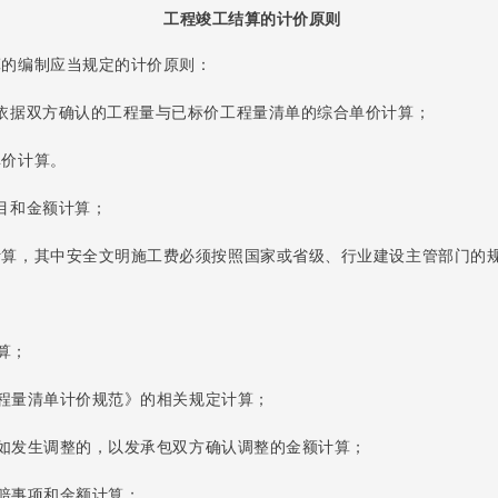
工程竣工结算的计价原则
算的编制应当规定的计价原则：
依据双方确认的工程量与已标价工程量清单的综合单价计算；
单价计算。
目和金额计算；
计算，其中安全文明施工费必须按照国家或省级、行业建设主管部门的
算；
工程量清单计价规范》的相关规定计算；
，如发生调整的，以发承包双方确认调整的金额计算；
索赔事项和金额计算；