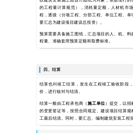
以建筑安装施工图设计图纸为对象，依据现行的
的工程量计算规范），消耗量定额，人材机市
程，逐级（分项工程、分部工程、单位工程、单
要汇总为建设项目建设总投资）。
预算需要具备施工图纸，汇总项目的人、机、料
程量、准确套用预算定额和取费标准。
四、结算
结算也叫竣工结算，发生在工程竣工验收阶段
价，进行核对与结清。
结算一般由工程承包商（
施工单位
）提交，
以招
的变更签证等，按照合同规定、建设项目结算规
工最后结清。同时，要汇总、编制建筑安装工程