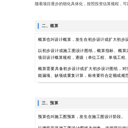
随着项目逐步的细化具体化，按照投资估算规程，可
二、概算
概算也叫设计概算，发生在初步设计或扩大初步
以初步设计或施工图设计图纸，概算指标、概算
项目设计概算规程，逐级（单位工程、单项工程
概算需要具备初步设计或扩大初步设计图纸，对
能漏项、缺项或重复计算，标准要符合定额或规
三、预算
预算也叫施工图预算，发生在施工图设计阶段。