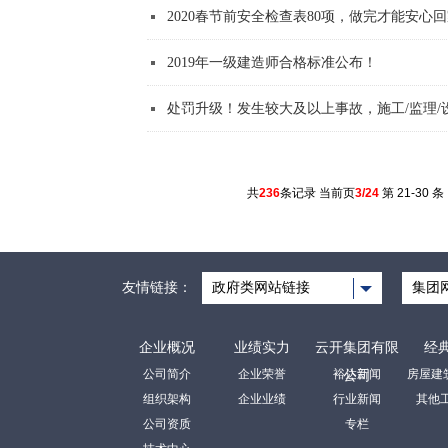
2020春节前安全检查表80项，做完才能安心
2019年一级建造师合格标准公布！
处罚升级！发生较大及以上事故，施工/监理
共
236
条记录 当前页
3/24
第 21-30 条
友情链接：
政府类网站链接
集团
企业概况
业绩实力
云开集团有限
经
公司简介
企业荣誉
裕达新闻
公司
组织架构
企业业绩
行业新闻
其他
公司资质
专栏