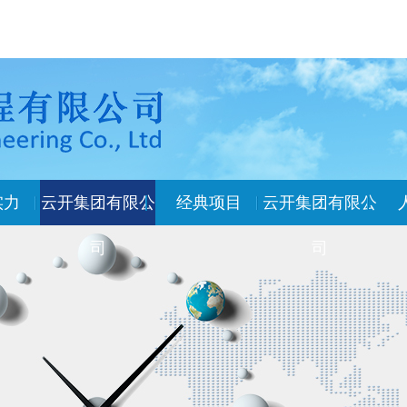
实力
云开集团有限公
经典项目
云开集团有限公
司
司