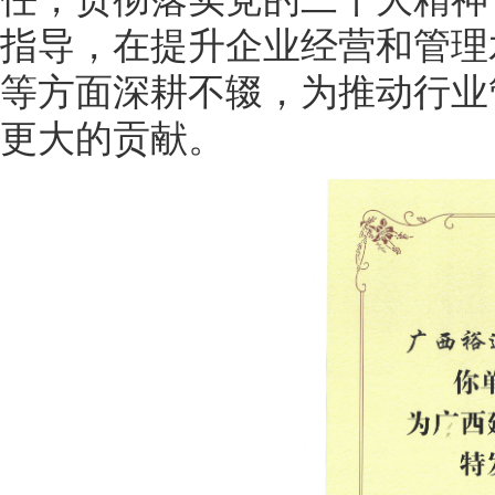
指导，在提升企业经营和管理
等方面
深耕不辍，
为推动行业
更大的贡献
。