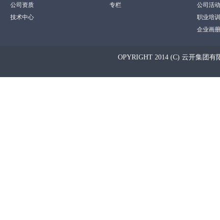
公司资质
专栏
公司活
技术中心
职业培
企业画
OPYRIGHT 2014 (C) 云开集团有