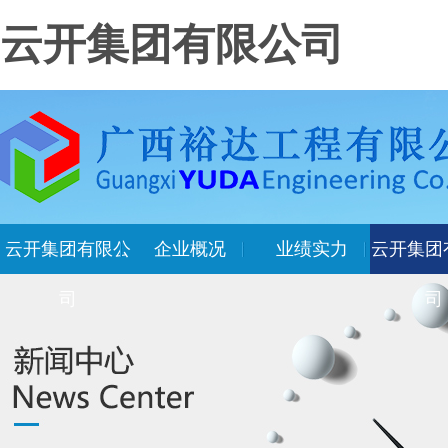
云开集团有限公司
云开集团有限公
企业概况
业绩实力
云开集团
司
司