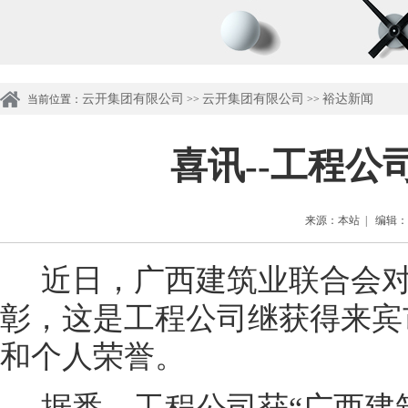
云开集团有限公司
云开集团有限公司
裕达新闻
当前位置：
>>
>>
喜讯--工程公
来源：本站 | 编辑：管理
近日，广西建筑业联合会
彰，这是工程公司继获得来宾市
和个人荣誉。
据悉，工程公司获
“
广西建