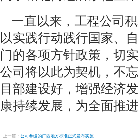
一直以来，工程公司积
以实践行动践行国家、
门的各项方针政策，切
公司将以此为契机，不
目部建设好，增强经济
康持续发展，为全面推
上一篇：
公司参编的广西地方标准正式发布实施