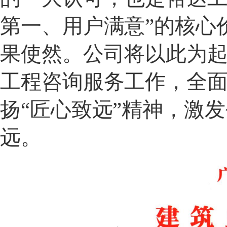
第一、用户满意”的核心
果使然。
公司将以此为
工程咨询服务工作，全
扬“匠心致远”精神，激
远
。