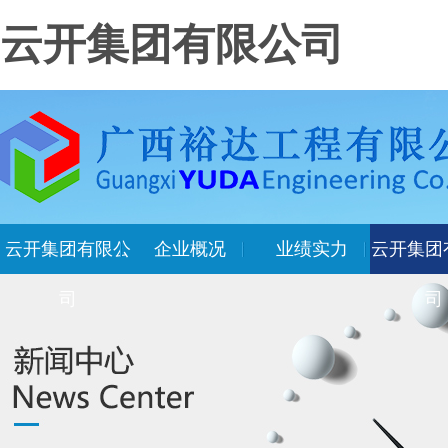
云开集团有限公司
云开集团有限公
企业概况
业绩实力
云开集团
司
司