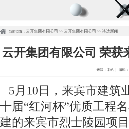
云开集团有限公司
云开集团有限公司
裕达新闻
当前位置：
>>
>>
云开集团有限公司 荣获
来源：本站 | 编辑：管理
5月10日，来宾市建筑
十届“红河杯”优质工程
建的来宾市烈士陵园项目