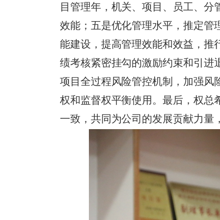
目管理年，机关、项目、员工、分
效能；五是优化管理水平，推定管理
能建设，提高管理效能和效益，推
绩考核紧密挂勾的激励约束和引进
项目全过程风险管控机制，加强风
权和监督权平衡使用。最后，权总
一致，共同为公司的发展贡献力量