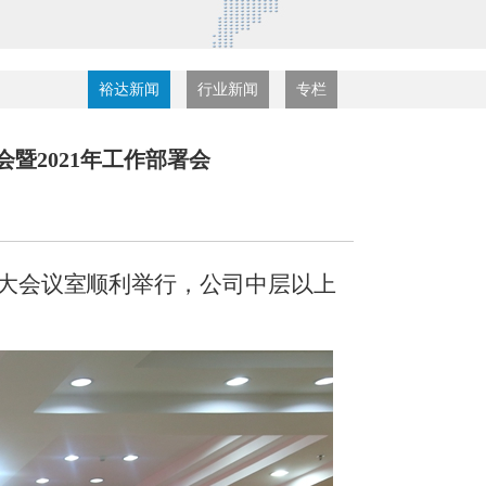
裕达新闻
行业新闻
专栏
会暨2021年工作部署会
大会议室顺利举行，公司中层以上