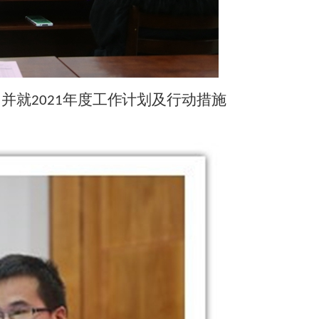
，并就
年度工作计划及行动措施
2021