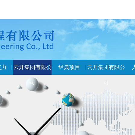
实力
云开集团有限公
经典项目
云开集团有限公
司
司