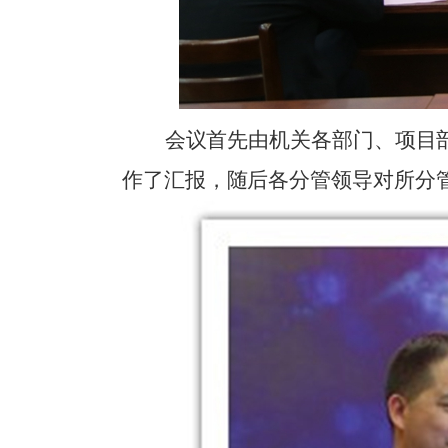
会议首先由机关各部门、项目
作了汇报，随后各分管领导对所分