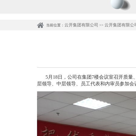
云开集团有限公司
云开集团有限公
当前位置：
>>
5月18日，公司在集团7楼会议室召开质量
层领导、中层领导、员工代表和内审员参加会