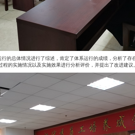
行的总体情况进行了综述，肯定了体系运行的成绩，分析了存在
过程的实施情况以及实施效果进行分析评价，并提出了改进建议