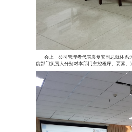
会上，公司管理者代表袁复安副总就体系运
能部门负责人分别对本部门主控程序、要素、