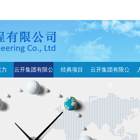
实力
云开集团有限公
经典项目
云开集团有限公
司
司