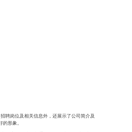
招聘岗位及相关信息外，还展示了公司简介及
好的形象。