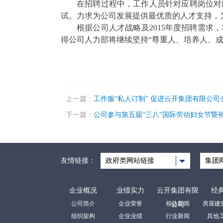
在招聘过程中，工作人员针对应聘岗位对
试。力求为公司发展提供最优质的人才支持，
根据公司人才战略及2015年度招聘需
得公司人力部将继续坚持“尊重人、培养人、
上一篇：
工作服“私人订制” 促进云开集团有限公司
下一篇：
公司参与第五届“三八”国际劳动妇女节暨
友情链接：
政府类网站链接
集团
企业概况
业绩实力
云开集团有限
经
公司简介
企业荣誉
裕达新闻
公司
组织架构
企业业绩
行业新闻
其他