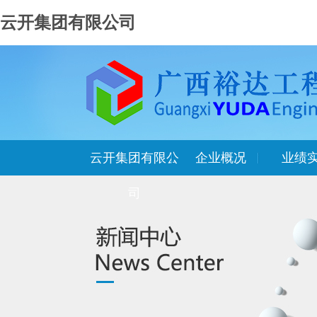
云开集团有限公司
云开集团有限公
企业概况
业绩
司