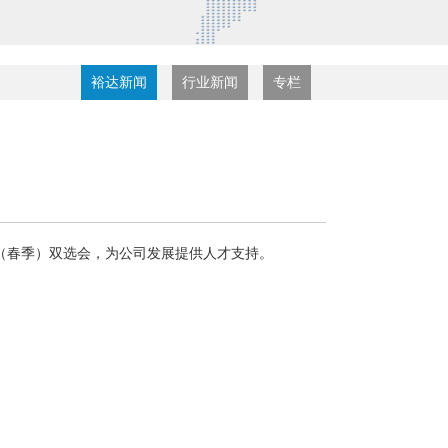
裕达新闻
行业新闻
专栏
（春季）双选会，为公司发展提供人才支持。