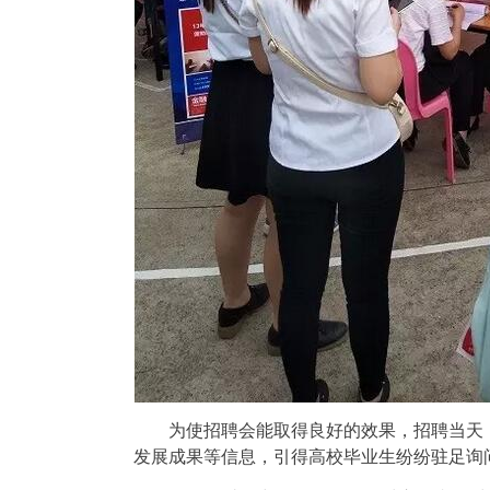
为使招聘会能取得良好的效果，招聘当天，
发展成果等信息，引得高校毕业生纷纷驻足询