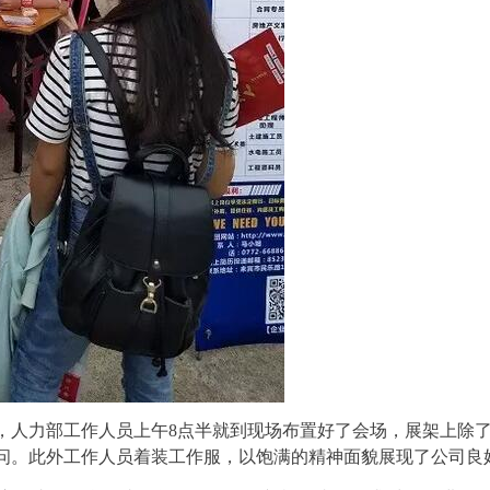
人力部工作人员上午8点半就到现场布置好了会场，展架上除了
问。此外工作人员着装工作服，以饱满的精神面貌展现了公司良