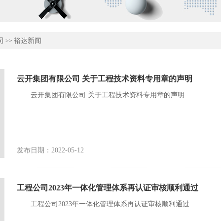
司
裕达新闻
>>
云开集团有限公司 关于工程技术资料专用章的声明
云开集团有限公司 关于工程技术资料专用章的声明
发布日期：
2022-05-12
工程公司2023年一体化管理体系再认证审核顺利通过
工程公司2023年一体化管理体系再认证审核顺利通过