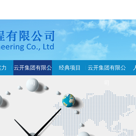
实力
云开集团有限公
经典项目
云开集团有限公
司
司