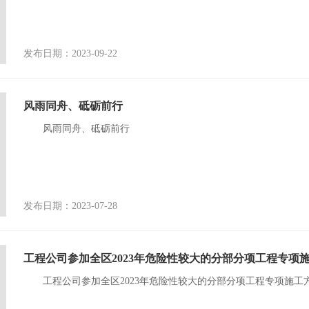
发布日期：
2023-09-22
风雨同舟、砥砺前行
风雨同舟、砥砺前行
发布日期：
2023-07-28
工程公司参加全区2023年危险性较大的分部分项工程专项
工程公司参加全区2023年危险性较大的分部分项工程专项施