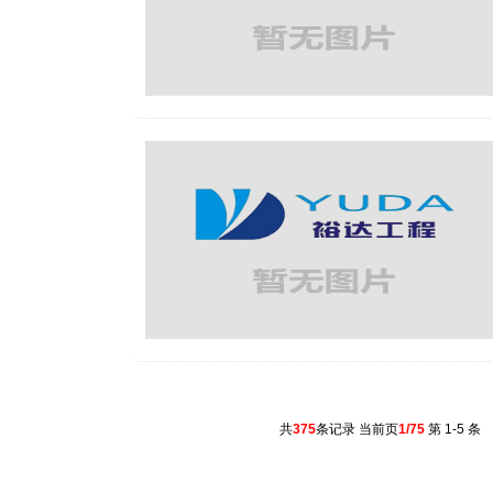
共
375
条记录 当前页
1/75
第 1-5 条