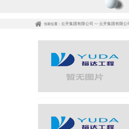
云开集团有限公司
云开集团有限公
当前位置：
>>