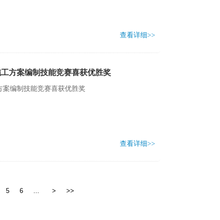
查看详细>>
施工方案编制技能竞赛喜获优胜奖
工方案编制技能竞赛喜获优胜奖
查看详细>>
5
6
...
>
>>