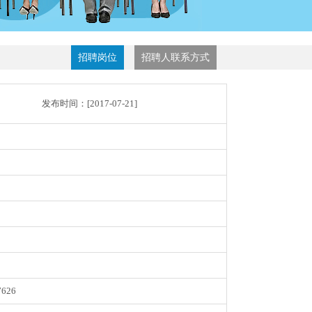
招聘岗位
招聘人联系方式
发布时间：[
2017-07-21
]
7626