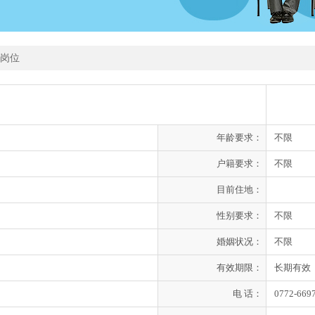
岗位
年龄要求：
不限
户籍要求：
不限
目前住地：
性别要求：
不限
婚姻状况：
不限
有效期限：
长期有效
电 话：
0772-669