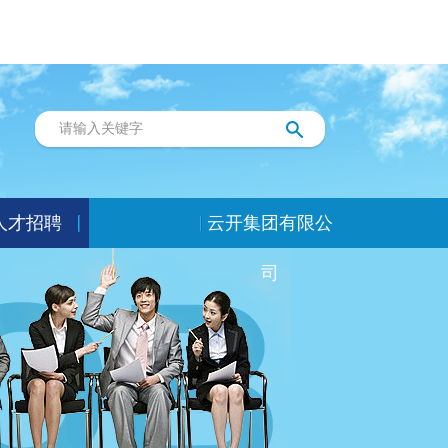
人才招聘
云开集团有限公
司