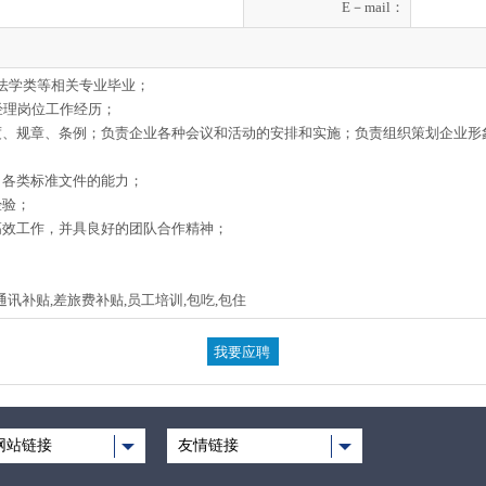
E－mail：
、法学类等相关专业毕业；
经理岗位工作经历；
制度、规章、条例；负责企业各种会议和活动的安排和实施；负责组织策划企业
司各类标准文件的能力；
经验；
高效工作，并具良好的团队合作精神；
通讯补贴,差旅费补贴,员工培训,包吃,包住
网站链接
友情链接