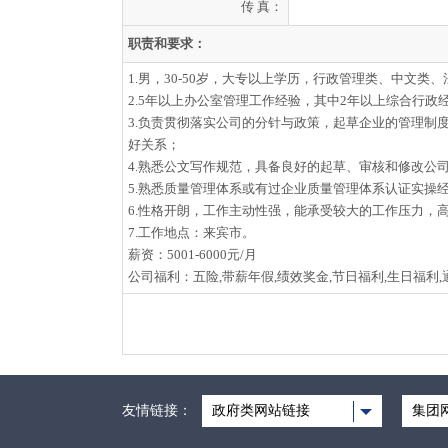
传 真：
职责和要求：
1.男，30-50岁，大专以上学历，行政管理类、中文类
2.5年以上办公室管理工作经验，其中2年以上综合行政
3.负责贯彻落实公司的分针与政策，起草企业的管理
好关系；
4.熟悉公文写作规范，具备良好的起草、审核和修改公
5.熟悉质量管理体系或有过企业质量管理体系认证实操
6.性格开朗，工作主动性强，能承受较大的工作压力，
7.工作地点：来宾市。
薪资：5001-6000元/月
公司福利：五险,带薪年假,绩效奖金,节日福利,生日福利,
友情链接：
政府类网站链接
集团