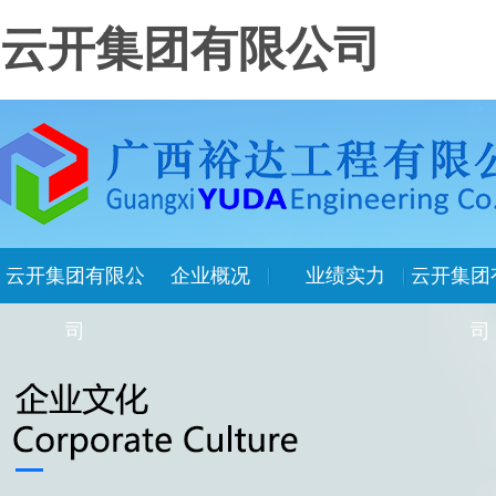
云开集团有限公司
云开集团有限公
企业概况
业绩实力
云开集团
司
司