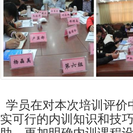
  学员在对本次培训评
实可行的内训知识和技