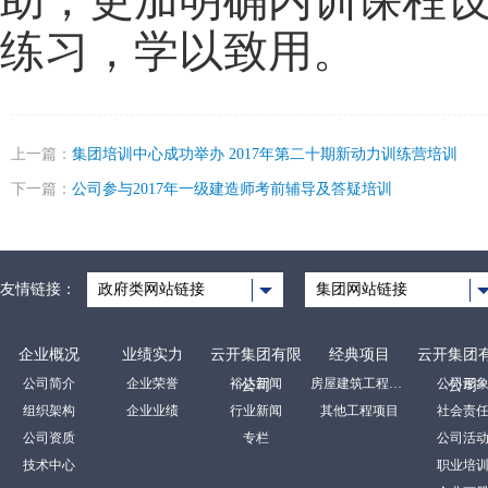
助，更加明确内训课程
练习，学以致用。
上一篇：
集团培训中心成功举办 2017年第二十期新动力训练营培训
下一篇：
公司参与2017年一级建造师考前辅导及答疑培训
友情链接：
政府类网站链接
集团网站链接
企业概况
业绩实力
云开集团有限
经典项目
云开集团
公司简介
企业荣誉
裕达新闻
房屋建筑工程项目
公司形
公司
公司
组织架构
企业业绩
行业新闻
其他工程项目
社会责
公司资质
专栏
公司活
技术中心
职业培