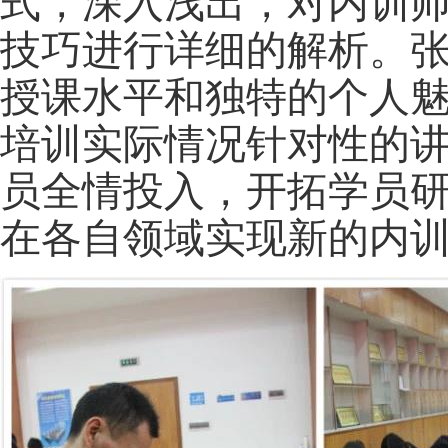
式，深入浅出，对内训
技巧进行详细的解析。
授课水平和独特的个人
培训实际情况针对性的
员全情投入，开拓学员
在各自领域实现新的内