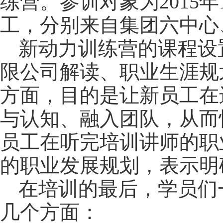
练营。参训对象为
2015
年
工，分别来自集团六中心
新动力训练营的课程设
限公司解读、职业生涯规
方面，目的是让新员工在
与认知、融入团队，从而
员工在听完培训讲师的职
的职业发展规划，表示明
在培训的最后，学员们
几个方面：