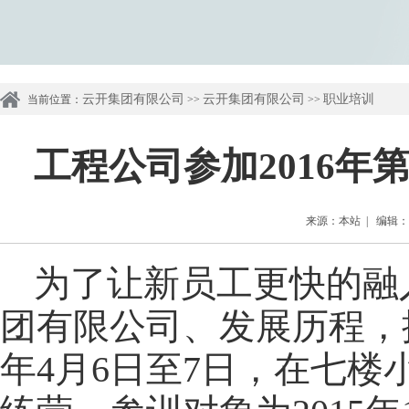
云开集团有限公司
云开集团有限公司
职业培训
当前位置：
>>
>>
工程公司参加2016
来源：本站 | 编辑：管理
为了让新员工更快的融
团有限公司、发展历程，
年
4
月
6
日至
7
日，在七楼