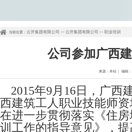
云开集团有限公司
云开集团有限公司
职业培训
当前位置：
>>
>>
公司参加广西建
来源：本站 | 编辑：管理
2015
年
9
月
16
日，广西
西建筑工人职业技能师资
在进一步贯彻落实《住房
训工作的指导意见》，提