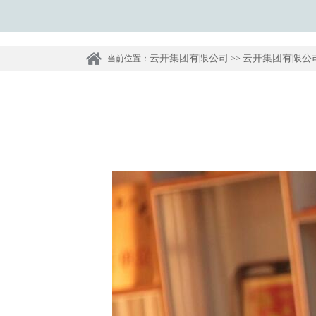
云开集团有限公司
云开集团有限公
当前位置：
>>