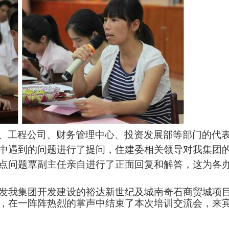
、工程公司、财务管理中心、投资发展部等部门的代
中遇到的问题进行了提问，住建委相关领导对我集团
点问题覃副主任亲自进行了正面回复和解答，这为各
发我集团开发建设的裕达新世纪及城南奇石商贸城项
，在一阵阵热烈的掌声中结束了本次培训交流会，
来