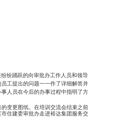
表纷纷踊跃的向审批办工作人员和领导
的员工提出的问题一一作了详细解答并
办事人员在今后的办事过程中指明了方
目的变更图纸。在培训交流会结束之前
宾市住建委审批办走进裕达集团服务交