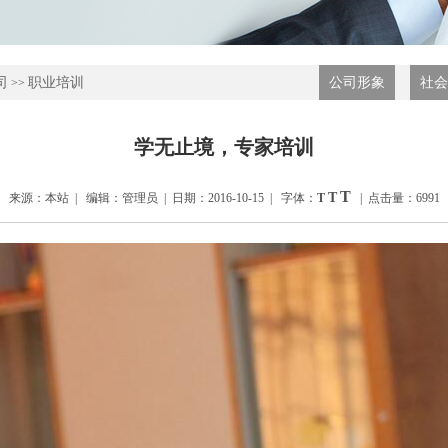
司
职业培训
公司形象
社会
>>
学无止境，专家培训
T
T
来源：本站 | 编辑：管理员 | 日期：2016-10-15 | 字体：
T
| 点击量：6991