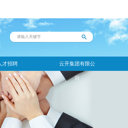
人才招聘
云开集团有限公
司