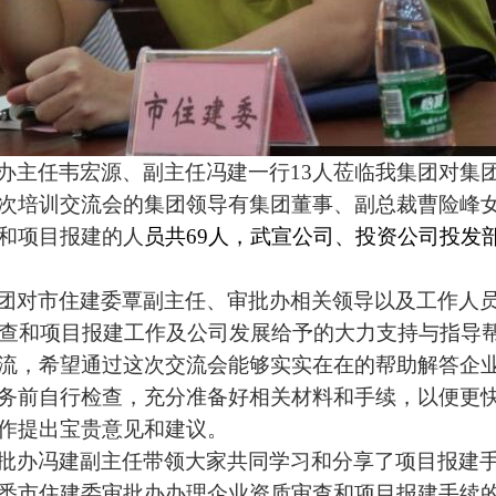
办主任韦宏源、副主任冯建一行
13
人莅临我集团对集
次培训交流会的集团领导有集团董事、副总裁曹险峰
和项目报建的人
员共
69
人，武宣公司、投资公司投发
团对市住建委覃副主任、审批办相关领导以及工作人
查和项目报建工作及公司发展给予的大力支持与指导
流，希望通过这次交流会能够实实在在的帮助解答企
务前自行检查，充分准备好相关材料和手续，以便更
作提出宝贵意见和建议。
批办冯建副主任带领大家共同学习和分享了项目报建
悉市住建委审批办办理企业资质审查和项目报建手续