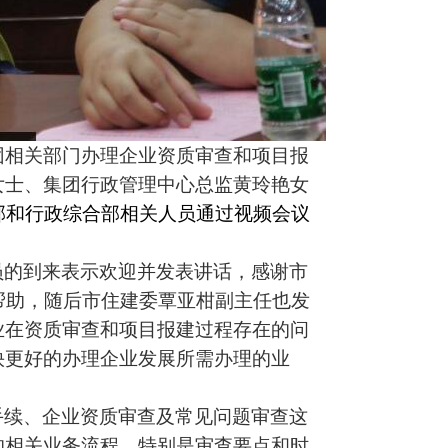
团相关部门办理企业资质审查和项目报
女士、集团行政管理中心总监黄玲艳女
部和行政综合部相关人员通过视频会议
员的到来表示欢迎并发表讲话，感谢市
帮助，随后市住建委覃亚柑副主任也发
业在资质审查和项目报建过程存在的问
快更好的办理企业发展所需办理的业
手续、企业资质审查及常见问题审查这
的相关业务流程，特别是审查要点和时