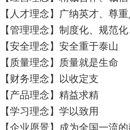
【人才理念】广纳英才、尊重
【管理理念】制度化、规范化
【安全理念】安全重于泰山
【质量理念】质量就是生命
【财务理念】以收定支
【产品理念】精益求精
【学习理念】学以致用
【企业愿景】成为全国一流的