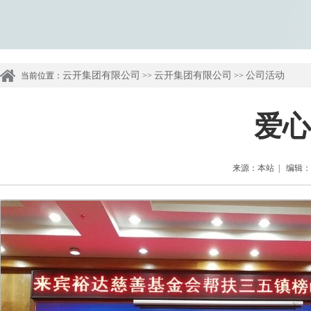
云开集团有限公司
云开集团有限公司
公司活动
当前位置：
>>
>>
爱心
来源：本站 | 编辑：管理