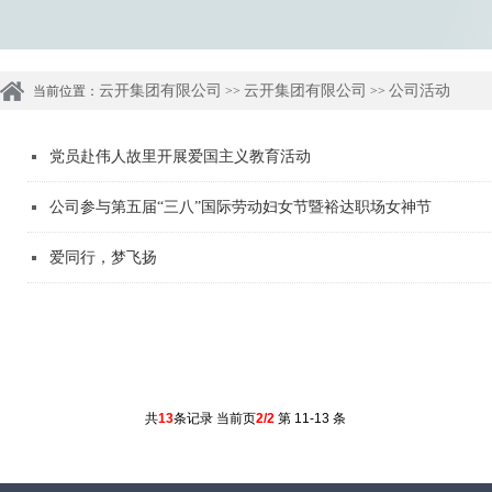
云开集团有限公司
云开集团有限公司
公司活动
当前位置：
>>
>>
党员赴伟人故里开展爱国主义教育活动
公司参与第五届“三八”国际劳动妇女节暨裕达职场女神节
爱同行，梦飞扬
共
13
条记录 当前页
2/2
第 11-13 条