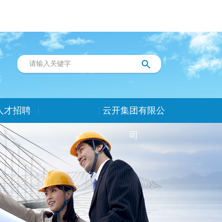
人才招聘
云开集团有限公
司