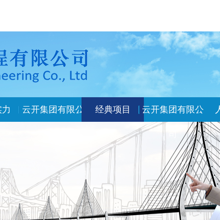
实力
云开集团有限公
经典项目
云开集团有限公
司
司