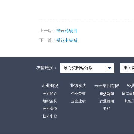
上一篇：
祥云苑项目
下一篇：
裕达中央城
友情链接：
政府类网站链接
集团
企业概况
业绩实力
云开集团有限
经
公司简介
企业荣誉
裕达新闻
公司
组织架构
企业业绩
行业新闻
其他
公司资质
专栏
技术中心