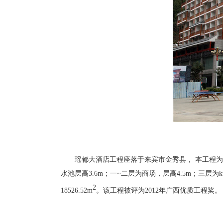
瑶都大酒店工程座落于来宾市金秀县，
本工程为
水池层高
3.6m
；一
~
二层为商场，层高
4.5m
；三层为
k
2
18526.52m
。
该工程被评为
2012
年广西优质工程奖。