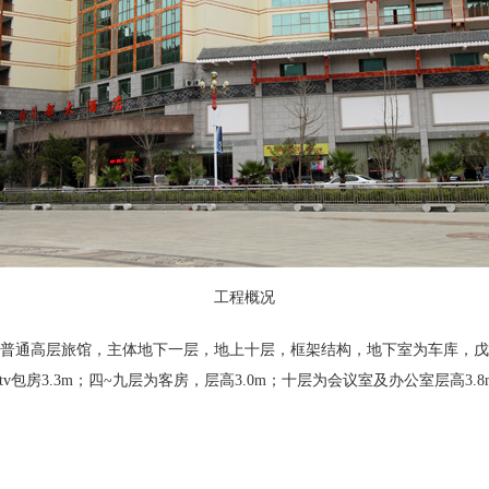
工程概况
普通高层旅馆，主体地下一层，地上十层，框架结构，地下室为车库，戊
tv
包房
3.3m
；四
~
九层为客房，层高
3.0m
；十层为会议室及办公室层高
3.8