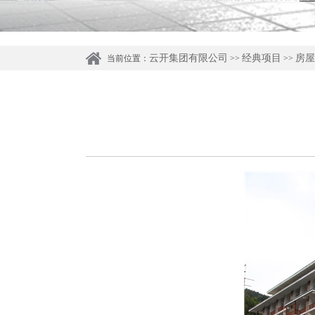
云开集团有限公司
经典项目
房屋
当前位置：
>>
>>