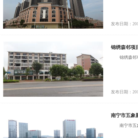
发布日期：
20
锦绣森邻项
锦绣森邻
发布日期：
20
南宁市五象
南宁市五